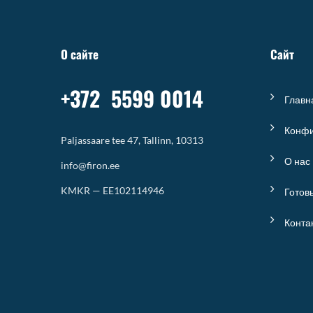
О сайте
Сайт
+372 5599 0014
Главн
Конфи
Paljassaare tee 47, Tallinn, 10313
О нас
info@firon.ee
KMKR — EE102114946
Готов
Конта